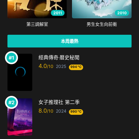
2011
2010
第三調解室
男生女生向前衝
本周最熱
經典傳奇·曆史秘聞
4.0
2025
994 °C
女子推理社 第二季
8.0
2024
990 °C