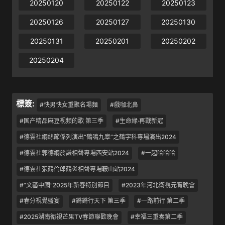
20250120
20250122
20250123
20250126
20250127
20250130
20250131
20250201
20250202
20250204
標簽:
#快男快女重聚名場麵
#戲咖北鼻
#国产精品麻豆视频的歌 第三季
#生命緣·再戰新冠
#德雲社綱絲節係列演出“鶴鳴九皋”之鶴字科專場演出2024
#德雲社郭德綱於謙相聲專場西安站2024
#一起哈哈哈
#德雲社張鶴倫郎鶴炎相聲專場鞍山站2024
#“文藝中國”2025年新春特別節目
#2023年河北衛視元宵晚會
#春分視覺盛宴
#鏘鏘行天下 第三季
#一路前行 第二季
#2025湖南衛視芒果TV春節聯歡晚會
#幸福三重奏第二季