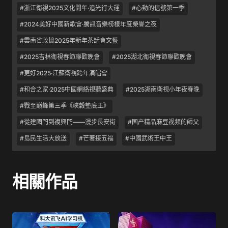
#浙江衛視2025文化開年·追光行大運
#心動的信號第一季
#2024美好中國新歌會·騰訊音樂榜樣年度榮譽之夜
#雲南省政協2025年新年茶話會文藝
#2025吉林衛視春節聯歡晚會
#2025湖北衛視春節聯歡晚會
#更好2025·江蘇衛視跨年演唱會
#和合之家·2025中國網絡視聽盛典
#2025湖南衛視小年夜春晚
#戰至巔峰第三季《峽穀墊底王》
#從建國門到複興門——漫步長安街
#国产精品麻豆视频的師父
#島民生活大放送
#芒著接五福
#中國武術王中王
相關作品