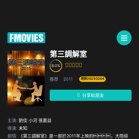
第三調解室
8.0
推荐
2011
更新20250204
分享給朋友
主演:
劉佳
小河
張嘉益
導演:
未知
劇情:
《第三調解室》是一部於2011年上映的，大陸綜