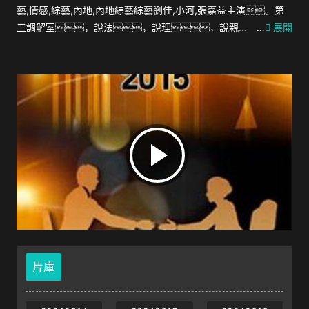
藝,情感,綜藝,內地,內地綜藝綜藝劉佳,小河,張嘉益主演。第
三調解室，說法，說理，說親
…
展開
情。第三調解室是國內第一檔具有法律效力的排解矛
盾、化解糾紛的電視節目。 節目將司法局的人
民調解室，公安局的聯合調解室，人民法院的庭前
調解室搬進演播室。對百姓生活中遇到的各種矛盾糾
紛進行調解。
片庫