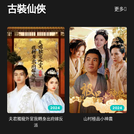
古裝仙俠
更多
2024
2024
夫君獨寵外室我轉身出府嫁反
山村極品小神農
派