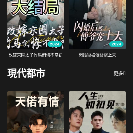
2024
2024
改嫁京圈太子竹馬們悔不當初
閃婚後被傅爺寵上天
現代都市
更多