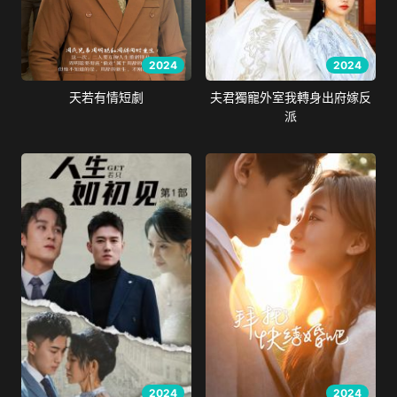
2024
2024
天若有情短劇
夫君獨寵外室我轉身出府嫁反
派
2024
2024