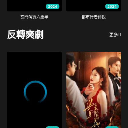
2024
2024
玄門萌寶六歲半
都市行者傳說
反轉爽劇
更多