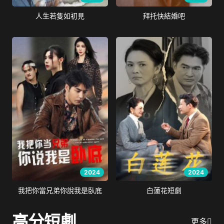
人生若隻如初見
拜托快結婚吧
2024
2024
我把你當兄弟你說我是臥底
白蓮花短劇
高分短劇
更多