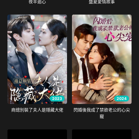
夜半逾心
盛夏愛情故事
2023
2024
商總別裝了夫人是隱藏大佬
閃婚後我成了禁欲老公的心尖
寵