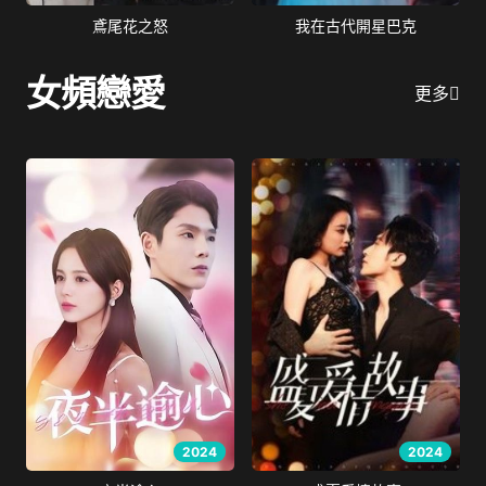
鳶尾花之怒
我在古代開星巴克
女頻戀愛
更多
2024
2024