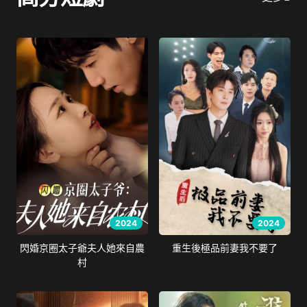
2024
2024
閃婚京圈太子爺夫人她來自農
重生後極品前妻我不要了
村