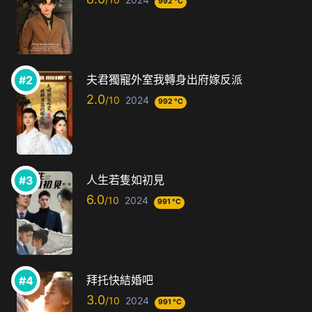
992 °C
夫君獨寵外室我轉身出府嫁反派
2.0
2024
992 °C
人生若隻如初見
6.0
2024
991 °C
拜托快結婚吧
3.0
2024
991 °C