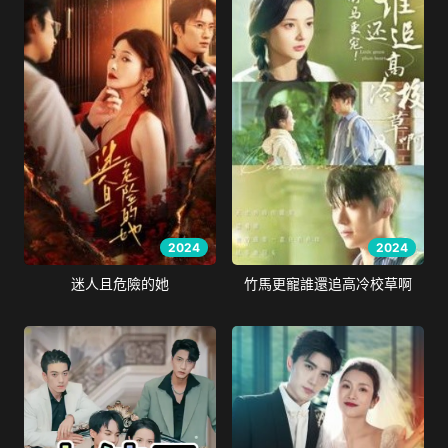
2024
2024
迷人且危險的她
竹馬更寵誰還追高冷校草啊