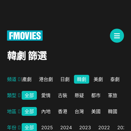
韓劇 篩選
電視劇
頻道
國產劇
港台劇
日劇
韓劇
美劇
泰劇
類型
全部
愛情
古裝
懸疑
都市
軍旅
曆
地區
全部
內地
香港
台灣
美國
韓國
日
年份
全部
2025
2024
2023
2022
2021