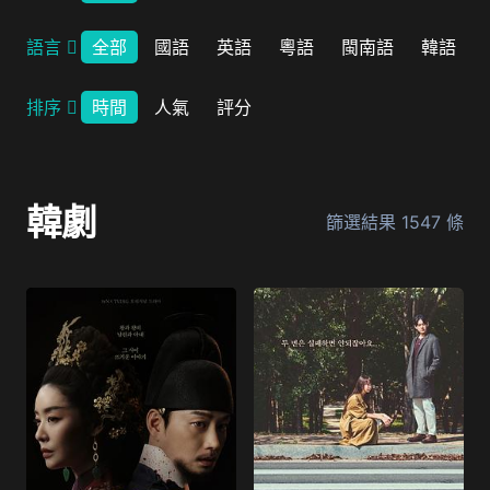
語言
全部
國語
英語
粵語
閩南語
韓語
排序
時間
人氣
評分
韓劇
篩選結果
1547
條