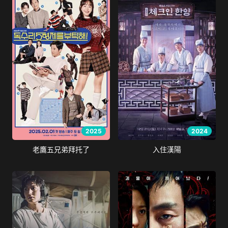
2025
2024
老鷹五兄弟拜托了
入住漢陽