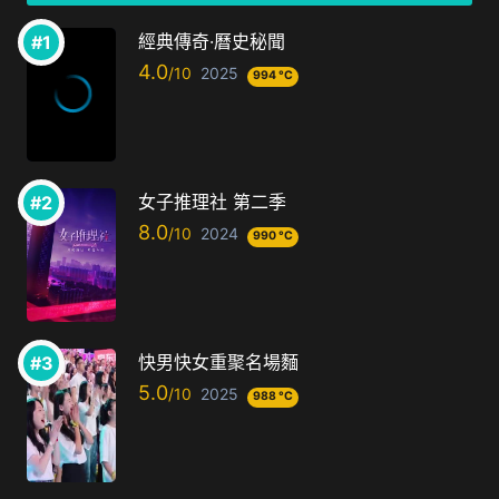
經典傳奇·曆史秘聞
4.0
2025
994 °C
女子推理社 第二季
8.0
2024
990 °C
快男快女重聚名場麵
5.0
2025
988 °C