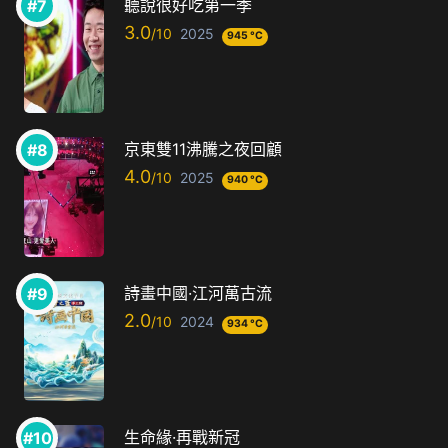
聽說很好吃第一季
3.0
2025
945 °C
京東雙11沸騰之夜回顧
4.0
2025
940 °C
詩畫中國·江河萬古流
2.0
2024
934 °C
生命緣·再戰新冠