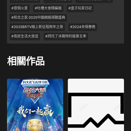
#冒個火星
#吐槽大會精編版
#盒子玩家日記
#和合之家·2025中國網絡視聽盛典
#2025BRTV踏上新征程跨年之夜
#2024央視春晚
#島民生活大放送
#拜托了冰箱特約版第五季
相關作品