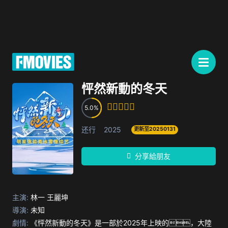
怦然新動的冬天
5.0
还行
2025
更新至20250131
分享給朋友
主演:
林一 王麗坤
導演:
未知
劇情:
《怦然新動的冬天》是一部於2025年上映的，大陸