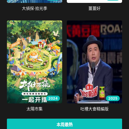
大偵探·拾光季
薑薑好
2024
2025
太陽市集
吐槽大會精編版
本周最熱