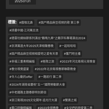
20250131
標簽:
#戲咖北鼻
#国产精品麻豆视频的歌 第三季
#詩畫中國·江河萬古流
#德雲社綱絲節係列演出“鶴鳴九皋”之鶴字科專場演出2024
#京津冀過大年2025天津相聲春晚
#一起哈哈哈
#国产精品麻豆视频相愛吧之愛有天意
#奮鬥吧主播
#幸福三重奏精編版
#極限之旅
#2023年河北衛視元宵晚會
#春分視覺盛宴
#2022年北京衛視春節聯歡晚會
#令人心動的offer
#一路前行 第二季
#2024年湖南省慶祝“五一”國際勞動節大會
#中老鐵路主題春節特別節目
#浙江衛視2025文化開年·追光行大運
#雙奧之城
#異口同聲精編版
#2023央視春晚
#女兒們的戀愛第二季